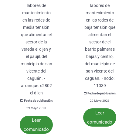
labores de
labores de
mantenimiento
mantenimiento
en las redes de
en las redes de
media tensión
baja tensión que
que alimentan el
alimentan el
sector de la
sector de el
vereda el dijen y
barrio palmeras
el paujil, del
bajas y centro,
municipio de san
del municipio de
vicente del
san vicente del
caguán. •
caguán. • nodo:
arranque: s2802
11039
el dijen
Fecha de publicación:
Fecha de publicación:
29 Mayo 2026
29 Mayo 2026
Leer
Leer
comunicado
comunicado