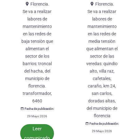
Florencia.
Florencia.
se va a realizar
se va a realizar
labores de
labores de
mantenimiento
mantenimiento
en las redes de
en las redes de
baja tensiòn que
media tensiòn
alimentan el
que alimentan el
sector de los
sector de las
barrios: troncal
veredas: quindio
del hacha, del
alto, villa raz,
municipio de
cafetales,
florencia.
caraño, km 24,
transformador,
san carlos,
6460
doradas altas,
del municipio de
Fecha de publicación:
florencia
29 Mayo 2026
Fecha de publicación:
Leer
29 Mayo 2026
comunicado