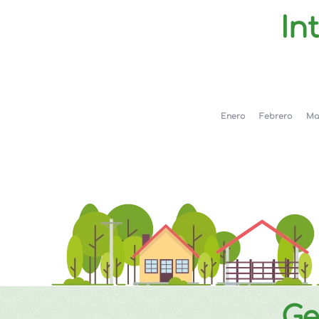
In
Enero
Febrero
Ma
Ge